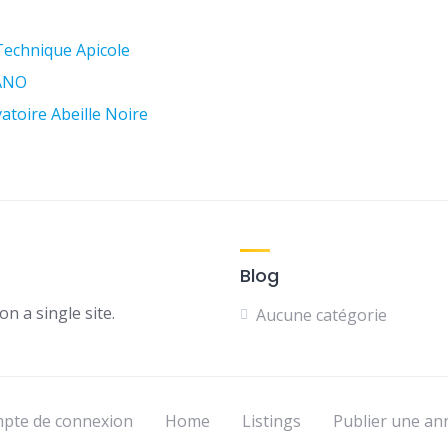
Technique Apicole
 ANO
toire Abeille Noire
Blog
n a single site.
Aucune catégorie
mpte de connexion
Home
Listings
Publier une an